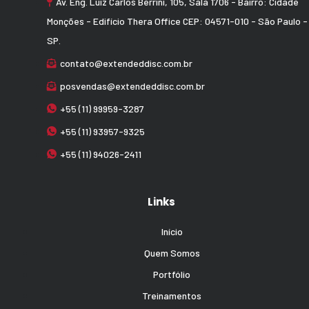
Av. Eng. Luiz Carlos Berrini, 105, Sala 1706 - Bairro: Cidade
Monções - Edifício Thera Office CEP: 04571-010 - São Paulo -
SP.
contato@extendeddisc.com.br
posvendas@extendeddisc.com.br
+55 (11) 99959-3287
+55 (11) 93957-9325
+55 (11) 94026-2411
Links
Início
Quem Somos
Portfólio
Treinamentos