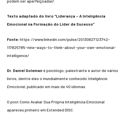
podem ser aperfeiçoadas!
Texto adaptado do livro “Liderança – A Inteligência
Emocional na Formação do Líder de Sucesso”
Fonte:
https://www.linkedin.com/pulse/20130627123742-
117825785-nine-ways-to-think-about-your-own-emotional-
intelligence/
Dr. Daniel Goleman
é psicólogo, palestrante e autor de vários
livros, dentre eles o mundialmente conhecido
Inteligência
Emocional
, publicado em mais de 40 idiomas.
O post
Como Avaliar Sua Própria Inteligência Emocional
apareceu primeiro em
Extended DISC
.