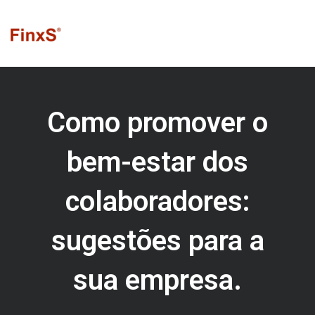
Ir
para
o
conteúdo
Como promover o
bem-estar dos
colaboradores:
sugestões para a
sua empresa.
Cuidar do
bem-estar
dos colaboradores vai muito além de um
ambiente confortável. O estresse, quando mal gerido, pode