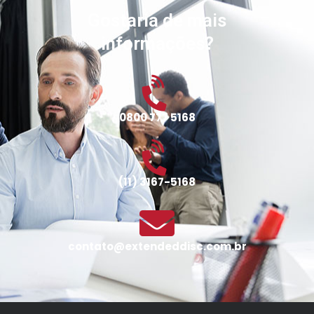
Gostaria de mais
informações?
0800 777 5168
(11) 3167-5168
contato@extendeddisc.com.br