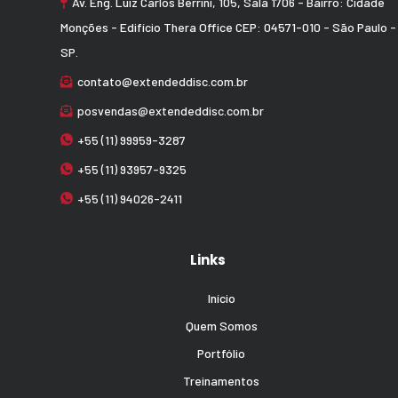
Av. Eng. Luiz Carlos Berrini, 105, Sala 1706 - Bairro: Cidade
Monções - Edifício Thera Office CEP: 04571-010 - São Paulo -
SP.
contato@extendeddisc.com.br
posvendas@extendeddisc.com.br
+55 (11) 99959-3287
+55 (11) 93957-9325
+55 (11) 94026-2411
Links
Início
Quem Somos
Portfólio
Treinamentos