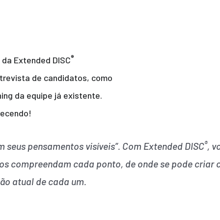
®
s da Extended DISC
ntrevista de candidatos, como
ng da equipe já existente.
tecendo!
®
am seus pensamentos visíveis”. Com Extended DISC
, v
dos compreendam cada ponto, de onde se pode criar co
ção atual de cada um.