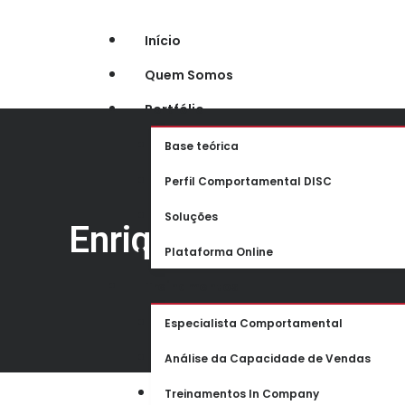
Ir
Início
para
Quem Somos
o
Portfólio
conteúdo
Base teórica
Perfil Comportamental DISC
Soluções
Enriquecendo a Jorn
Plataforma Online
Treinamentos
Especialista Comportamental
Análise da Capacidade de Vendas
Treinamentos In Company