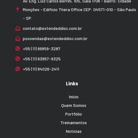
Av. Eng. Luiz Carlos Berrini, 105, Sala 1706 - Bairro: Cidade
Monções - Edifício Thera Office CEP: 04571-010 - São Paulo
- SP.
contato@extendeddisc.com.br
posvendas@extendeddisc.com.br
+55 (11) 99959-3287
+55 (11) 93957-9325
+55 (11) 94026-2411
Links
Início
Quem Somos
Portfólio
Treinamentos
Noticias