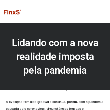
Ir
para
o
conteúdo
Lidando com a nova
realidade imposta
pela pandemia
Nossa vida é marcada por mudanças, que são motivadas pela
modernidade, facilidade ou tendências e definidas pelas
decisões que tomamos, visando evoluir para melhor.
A evolução tem sido gradual e contínua, porém, com a pandemia
causada pelo coronavírus, circunstâncias bruscas e