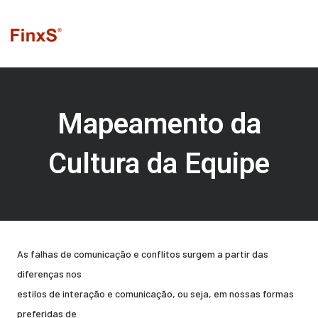
Ir
para
o
conteúdo
Mapeamento da
Cultura da Equipe
Por que algumas equipes
funcionam bem, enquanto outras sempre estão sob tensão e
com mal-entendidos?
As falhas de comunicação e conflitos surgem a partir das
diferenças nos
estilos de interação e comunicação, ou seja, em nossas formas
preferidas de