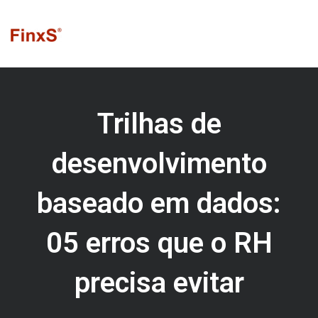
Ir
para
o
conteúdo
Trilhas de
desenvolvimento
baseado em dados:
05 erros que o RH
precisa evitar
A pressão por resultados mais consistentes, somada à
velocidade das transformações tecnológicas e